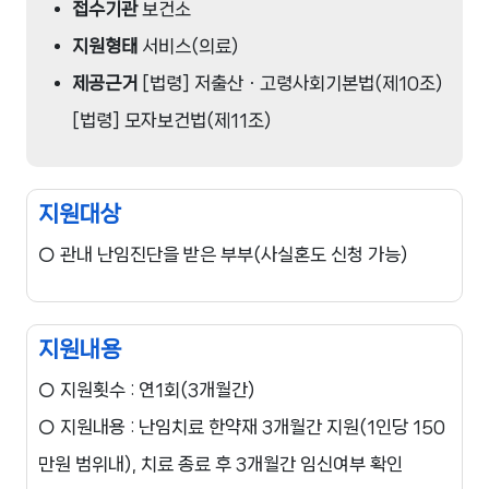
접수기관
보건소
지원형태
서비스(의료)
제공근거
[법령] 저출산ㆍ고령사회기본법(제10조)
[법령] 모자보건법(제11조)
지원대상
○ 관내 난임진단을 받은 부부(사실혼도 신청 가능)
지원내용
○ 지원횟수 : 연1회(3개월간)

○ 지원내용 : 난임치료 한약재 3개월간 지원(1인당 150
만원 범위내), 치료 종료 후 3개월간 임신여부 확인
